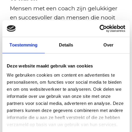
Mensen met een coach zijn gelukkiger
en succesvoller dan mensen die nooit
coaching hebben ontvangen.
Hieronder volgen de 10 voornaamste ...
Toestemming
Details
Over
In de dramadriehoek valt niets te
Deze website maakt gebruik van cookies
halen
We gebruiken cookies om content en advertenties te
What you are aware of you are in
personaliseren, om functies voor social media te bieden
control of; what you are not aware of is
en om ons websiteverkeer te analyseren. Ook delen we
in control of ...
informatie over uw gebruik van onze site met onze
partners voor social media, adverteren en analyse. Deze
partners kunnen deze gegevens combineren met andere
informatie die u aan ze heeft verstrekt of die ze hebben
4 bewezen tips om altijd mazzel
verzameld op basis van uw gebruik van hun services.
te hebben