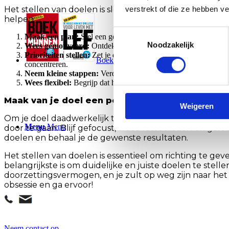
Het stellen van doelen is slechts de eerste stap. Het d
verstrekt of die ze hebben v
helpen:
Toestemmingsselectie
Maak een plan:
Stel een gedetailleerd actieplan op met concre
Noodzakelijk
Wees gemotiveerd:
Ontdek wat je motiveert om je doel te berei
Prioriteiten stellen:
Zet je doelen op de eerste plaats en wees b
Boeken
concentreren.
Neem kleine stappen:
Verdeel je doel in kleinere, haalbare s
Wees flexibel:
Begrijp dat het stellen van doelen een dynamisc
Maak van je doel een positieve obsessie
Weigeren
Om je doel daadwerkelijk te bereiken, is het belangrijk o
Menu
Menu
door te gaan. Blijf gefocust, wees vastberaden en geloo
doelen en behaal je de gewenste resultaten.
Het stellen van doelen is essentieel om richting te g
belangrijkste is om duidelijke en juiste doelen te stel
doorzettingsvermogen, en je zult op weg zijn naar het 
obsessie en ga ervoor!
Neem contact op