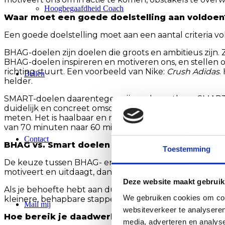
Hoogbegaafdheid Coach
Waar moet een goede doelstelling aan voldoen
Een goede doelstelling moet aan een aantal criteria v
BHAG-doelen zijn doelen die groots en ambitieus zijn.
BHAG-doelen inspireren en motiveren ons, en stellen on
richting stuurt. Een voorbeeld van Nike:
Crush Adidas
.
Bellen
helder.
SMART-doelen daarentegen zijn wel meetbaar. SMART sta
duidelijk en concreet omschrijft wat je wilt bereiken 
meten. Het is haalbaar en realistisch omdat het binnen j
van 70 minuten naar 60 minuten in de komende 6 maan
Contact
BHAG vs. Smart doelen
Toestemming
De keuze tussen BHAG- en SMART-doelen hangt af van de
motiveert en uitdaagt, dan is een BHAG-doel de juiste 
Deze website maakt gebruik
Als je behoefte hebt aan duidelijkheid, meetbaarheid 
We gebruiken cookies om cont
kleinere, behapbare stappen en stellen je in staat om j
Mail mij
websiteverkeer te analyseren
Hoe bereik je daadwerkelijk je doel?
media, adverteren en analys