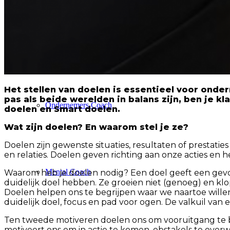
M&A Adviseur
Het stellen van doelen is essentieel voor onde
pas als beide werelden in balans zijn, ben je kla
Ondernemers Coach
doelen en Smart doelen.
Wat zijn doelen? En waarom stel je ze?
Doelen zijn gewenste situaties, resultaten of prestatie
en relaties. Doelen geven richting aan onze acties en
Mental Coach
Waarom heb je doelen nodig? Een doel geeft een gevoe
duidelijk doel hebben. Ze groeien niet (genoeg) en klo
Doelen helpen ons te begrijpen waar we naartoe wille
duidelijk doel, focus en pad voor ogen. De valkuil va
Ten tweede motiveren doelen ons om vooruitgang te b
motiveert ons om in actie te komen, obstakels te over