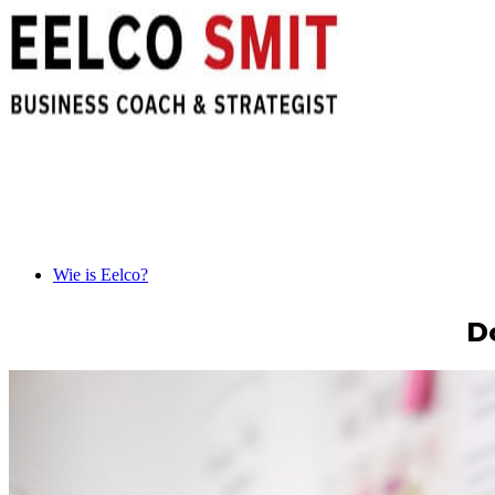
Wie is Eelco?
D
Over Eelco