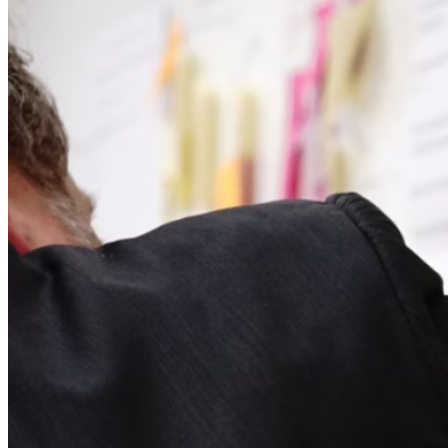
In de media
Boeken
Mentorschap