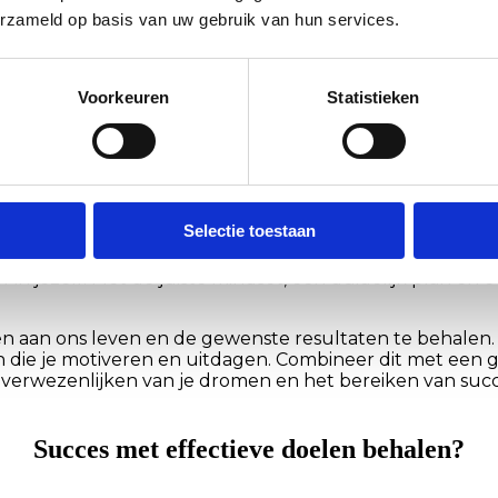
aadwerkelijk bereiken van je doel vereist actie, motivatie
erzameld op basis van uw gebruik van hun services.
te stappen die je moet nemen om je doel te bereiken. Breek je doel op 
Voorkeuren
Statistieken
ken en houd dit in gedachten tijdens je reis. Visualiseer jezelf al in de 
ereid om andere zaken opzij te zetten om je doel te bereiken. Bepaal w
tappen en vier elke vooruitgang die je boekt. Kleine successen zorgen 
h proces is. Soms moet je je aanpassen, je strategieën herzien en nieu
Selectie toestaan
m er een positieve obsessie van te maken. Laat je doel je 
f in jezelf. Met de juiste mindset, een duidelijk plan en
even aan ons leven en de gewenste resultaten te behalen
len die je motiveren en uitdagen. Combineer dit met een g
verwezenlijken van je dromen en het bereiken van succes
Succes met effectieve doelen behalen?