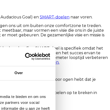
y Audacious Goal) en
SMART-doelen
naar voren.
agen ons uit om buiten onze comfortzone te treden.
 meetbaar, maar vormen een visie die ons in de juiste
t er moet gebeuren. De gezamenlijke visie en missie is
tijdgebonden. Een SMART-doel is specifiek omdat het
 mogelijk is om de voortgang en het succes ervan te
voorbeeld: “Ik wil mijn 10 kilometer looptijd verbeteren
rnemer worden? Ga hardlopen.
Over
en groot, inspirerend doel voor ogen hebt dat je
denken.
tiever. Ze helpen je om je doelen op te breken in
 media te bieden en om ons
ze partners voor social
nformatie die u aan ze heeft