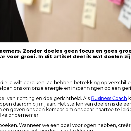
rnemers. Zonder doelen geen focus en geen groei.
ar voor groei. In dit artikel deel ik wat doelen 
s die je wilt bereiken. Ze hebben betrekking op verschil
 helpen ons om onze energie en inspanningen op een geri
l van richting en doelgerichtheid. Als
Business Coach
k
ppen daarom bij mij aan. Het stellen van doelen is de ee
n en geven ons een kompas om ons daar naartoe te leid
n elke ondernemer.
oeken. Wanneer we een doel voor ogen hebben, creëren
winnen en onszelf verder te ontwikkelen.