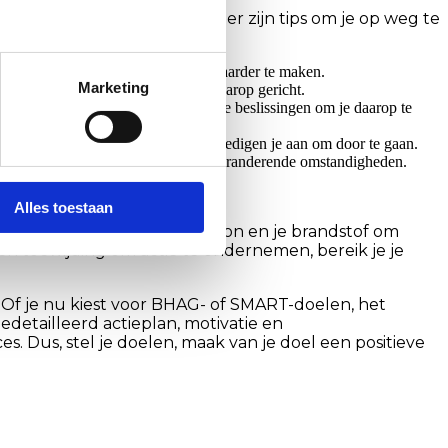
 en doorzettingsvermogen. Hier zijn tips om je op weg te
in kleinere subdoelen om het behapbaarder te maken.
Marketing
gewenste situatie en houd je focus daarop gericht.
at echt belangrijk is en maak bewuste beslissingen om je daarop te
voor een gevoel van voldoening en moedigen je aan om door te gaan.
we doelen stellen om te reageren op veranderende omstandigheden.
Alles toestaan
drijfveer zijn, je inspiratiebron en je brandstof om
 een toewijding om actie te ondernemen, bereik je je
. Of je nu kiest voor BHAG- of SMART-doelen, het
edetailleerd actieplan, motivatie en
. Dus, stel je doelen, maak van je doel een positieve