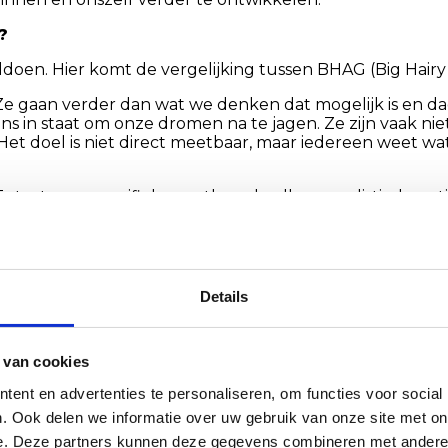
?
oldoen. Hier komt de vergelijking tussen BHAG (Big Hair
 Ze gaan verder dan wat we denken dat mogelijk is en d
s in staat om onze dromen na te jagen. Ze zijn vaak niet
 Het doel is niet direct meetbaar, maar iedereen weet wa
at voor specifiek, meetbaar, haalbaar, realistisch en 
in een vooraf aangegeven tijd. Het is meetbaar omdat het
e bereik ligt en consistent is met je mogelijkheden. Een 
den.” Lees ook mijn blog:
Wil je een veel betere onde
Details
 aard van je doel en je persoonlijke voorkeur. Als je e
keuze. Het helpt je om jezelf uit te dagen en groots te 
 van cookies
en een stapsgewijze aanpak, dan zijn SMART-doelen effec
ent en advertenties te personaliseren, om functies voor social
e voortgang bij te houden.
. Ook delen we informatie over uw gebruik van onze site met on
e. Deze partners kunnen deze gegevens combineren met andere i