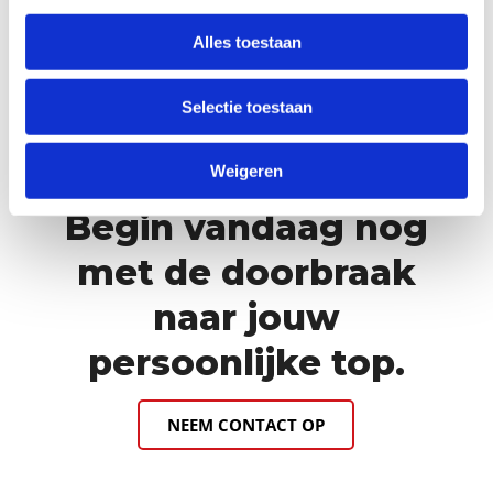
aan de slag moeten met je eigen
negatieve gedrag.
Begin vandaag nog
Alles toestaan
met de doorbraak naar jouw
Selectie toestaan
persoonlijke top.
Weigeren
Begin vandaag nog
met de doorbraak
naar jouw
persoonlijke top.
NEEM CONTACT OP