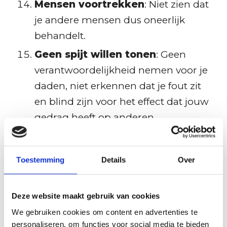
Mensen voortrekken
: Niet zien dat
je andere mensen dus oneerlijk
behandelt.
Geen spijt willen tonen
: Geen
verantwoordelijkheid nemen voor je
daden, niet erkennen dat je fout zit
en blind zijn voor het effect dat jouw
gedrag heeft op anderen.
Niet luisteren
: De meest passief-
agressieve manier om geen respect
Toestemming
Details
Over
te hebben voor je collega’s.
Geen dankbaarheid willen tonen
:
Deze website maakt gebruik van cookies
De meest basale vorm van
We gebruiken cookies om content en advertenties te
onbeleefd gedrag.
personaliseren, om functies voor social media te bieden