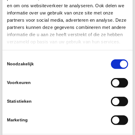
De boodschapper straffen
: De
en om ons websiteverkeer te analyseren. Ook delen we
informatie over uw gebruik van onze site met onze
misplaatste neiging om
partners voor social media, adverteren en analyse. Deze
onschuldigen aan te vallen die je
partners kunnen deze gegevens combineren met andere
alleen maar willen helpen.
informatie die u aan ze heeft verstrekt of die ze hebben
verzameld op basis van uw gebruik van hun services.
Zwartepieten
: De gewoonte om
iedereen de schuld te geven behalve
Toestemmingsselectie
jezelf.
Noodzakelijk
Teveel ‘jezelf’ willen zijn
: Je eigen
Voorkeuren
zwakheden aanzien voor deugden
simpelweg omdat ze bij jou horen
Statistieken
Confronterend? Jazeker.
Maar als je
meer wil bereiken dan je nu doet, dan
Marketing
zul je in de spiegel moeten kijken en