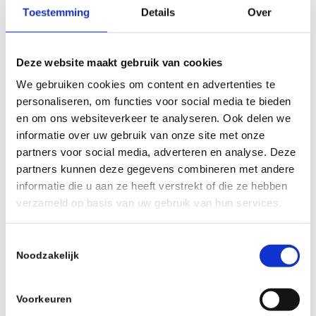
kan hierbij wel degelijk een belangrijke
Toestemming
Details
Over
rol spelen. Het creëert veiligheid,
bezorgt je status en geeft je de
Deze website maakt gebruik van cookies
(financiële) ruimte om plezier te maken.
We gebruiken cookies om content en advertenties te
Daarbij krijg je geld als vorm van
personaliseren, om functies voor social media te bieden
beloning en waardering voor wat je
en om ons websiteverkeer te analyseren. Ook delen we
informatie over uw gebruik van onze site met onze
doet. Geld maakt sommige mensen
partners voor social media, adverteren en analyse. Deze
dan ook echt gelukkiger. Maar dat is
partners kunnen deze gegevens combineren met andere
zeker geen vanzelfsprekendheid. Want
informatie die u aan ze heeft verstrekt of die ze hebben
ook de andere aspecten van je leven
verzameld op basis van uw gebruik van hun services.
moeten kloppen. Van gezin,
Toestemmingsselectie
zelfontplooiing, tot gezondheid.
Noodzakelijk
Uiteindelijk is het dus allemaal
afhankelijk van waar jij zelf je
Voorkeuren
prioriteiten legt.