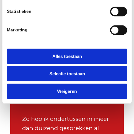
Statistieken
Klaar om je prioriteiten scherp te stellen
en ook jouw geluk te maximaliseren?
Marketing
Samen sparren?
Alles toestaan
NEEM CONTACT OP
Selectie toestaan
Weigeren
Zo heb ik ondertussen in meer
dan duizend gesprekken al