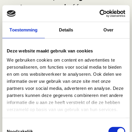
vertrouwensman in één
.
Zo heb ik ondertussen in meer dan
Toestemming
Details
Over
duizend gesprekken
al honderden
ondernemers en executives
gecoacht
, die mede daardoor de
Deze website maakt gebruik van cookies
resultaten hebben bereikt die jij
We gebruiken cookies om content en advertenties te
waarschijnlijk ook voor ogen hebt.
personaliseren, om functies voor social media te bieden
en om ons websiteverkeer te analyseren. Ook delen we
informatie over uw gebruik van onze site met onze
Naast mijn werk als Business Coach
partners voor social media, adverteren en analyse. Deze
begeleid ik ondernemers al meer
partners kunnen deze gegevens combineren met andere
dan 20 jaar
als
informatie die u aan ze heeft verstrekt of die ze hebben
Bedrijfsovernameadviseur met hun
verzameld op basis van uw gebruik van hun services.
bedrijf te verkopen.
Toestemmingsselectie
Noodzakelijk