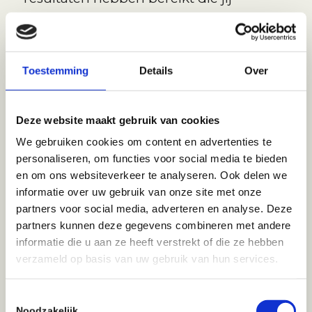
waarschijnlijk ook voor ogen hebt.
Naast mijn werk als Business Coach
Toestemming
Details
Over
begeleid ik ondernemers al meer
dan 20 jaar
als
Bedrijfsovernameadviseur met hun
Deze website maakt gebruik van cookies
bedrijf te verkopen.
We gebruiken cookies om content en advertenties te
personaliseren, om functies voor social media te bieden
Ik ben
gecertificeerd NLP
en om ons websiteverkeer te analyseren. Ook delen we
informatie over uw gebruik van onze site met onze
Practitioner
, lid van de
Nederlandse
partners voor social media, adverteren en analyse. Deze
Orde van Beroepscoaches (NOBCO)
partners kunnen deze gegevens combineren met andere
en tevens ook van de
International
informatie die u aan ze heeft verstrekt of die ze hebben
verzameld op basis van uw gebruik van hun services.
Coach Federation (ICF)
.
Toestemmingsselectie
Noodzakelijk