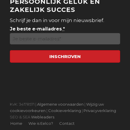
PERSOONLIJK GELUK EN
ZAKELIJK SUCCES
Schrijf je dan in voor mijn nieuwsbrief.
Je beste e-mailadres
*
KvK: 34178571 |
Algemene voorwaarden
|
Wijzig uw
cookievoorkeuren
|
Cookieverklaring
|
Privacyverklaring
SEO & SEA
Webleaders
.
Home
Wie is Eelco?
Contact