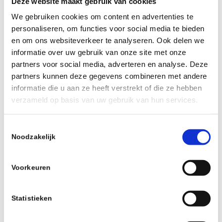
Deze website maakt gebruik van cookies
We gebruiken cookies om content en advertenties te
Onderhandel over garantieperiodes en
personaliseren, om functies voor social media te bieden
aansprakelijkheidslimieten
en om ons websiteverkeer te analyseren. Ook delen we
informatie over uw gebruik van onze site met onze
Zorg voor waterdichte
partners voor social media, adverteren en analyse. Deze
geheimhoudingsverklaringen
partners kunnen deze gegevens combineren met andere
informatie die u aan ze heeft verstrekt of die ze hebben
Wees alert op concurrentiebedingen en
verzameld op basis van uw gebruik van hun services.
earn-out constructies
Toestemmingsselectie
Noodzakelijk
3- Onvoldoende aandacht voor
personeel en stakeholders
Voorkeuren
Een bedrijfsovername kan leiden tot onrust
onder personeel, klanten en leveranciers.
Statistieken
Slechte communicatie hierover vernietigt
bedrijfswaarde.